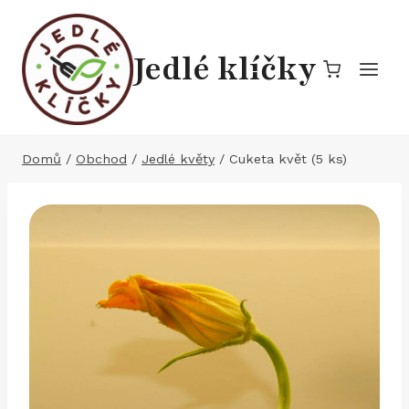
Přeskočit
na
Jedlé klíčky
obsah
Domů
/
Obchod
/
Jedlé květy
/
Cuketa květ (5 ks)