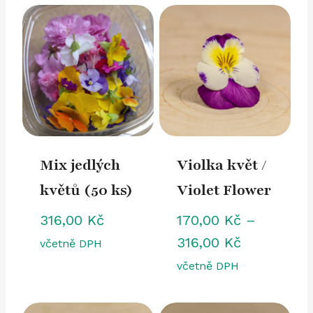
Mix jedlých
Violka květ /
květů (50 ks)
Violet Flower
316,00
Kč
170,00
Kč
–
Rozpětí
316,00
Kč
včetně DPH
cen:
včetně DPH
170,00 Kč
až