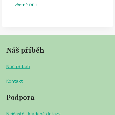
316,00 Kč
cen:
včetně DPH
170,00 Kč
až
316,00 Kč
Náš příběh
Náš příběh
Kontakt
Podpora
Nejčastěji kladené dotazy