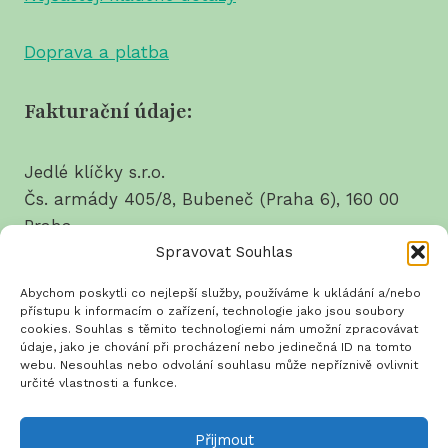
Doprava a platba
Fakturační údaje:
Jedlé klíčky s.r.o.
Čs. armády 405/8, Bubeneč (Praha 6), 160 00
Praha
Spravovat Souhlas
tel.: 737 628 214
Abychom poskytli co nejlepší služby, používáme k ukládání a/nebo
IČO: 03639550
přístupu k informacím o zařízení, technologie jako jsou soubory
cookies. Souhlas s těmito technologiemi nám umožní zpracovávat
DIČ: CZ03639550
údaje, jako je chování při procházení nebo jedinečná ID na tomto
webu. Nesouhlas nebo odvolání souhlasu může nepříznivě ovlivnit
určité vlastnosti a funkce.
Přijmout