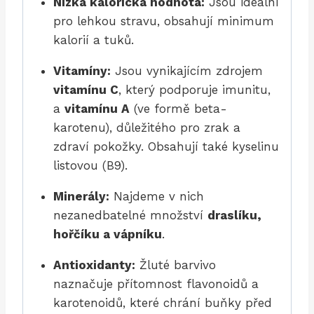
Nízká kalorická hodnota:
Jsou ideální
pro lehkou stravu, obsahují minimum
kalorií a tuků.
Vitamíny:
Jsou vynikajícím zdrojem
vitamínu C
, který podporuje imunitu,
a
vitamínu A
(ve formě beta-
karotenu), důležitého pro zrak a
zdraví pokožky. Obsahují také kyselinu
listovou (B9).
Minerály:
Najdeme v nich
nezanedbatelné množství
draslíku,
hořčíku a vápníku
.
Antioxidanty:
Žluté barvivo
naznačuje přítomnost flavonoidů a
karotenoidů, které chrání buňky před