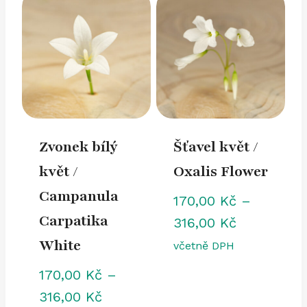
316,00 Kč
Zvonek bílý
Šťavel květ /
květ /
Oxalis Flower
Campanula
170,00
Kč
–
Carpatika
Rozpětí
316,00
Kč
White
cen:
včetně DPH
170,00 Kč
170,00
Kč
–
až
Rozpětí
316,00
Kč