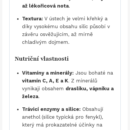
až lékořicová nota
.
Textura:
V ústech je velmi křehký a
díky vysokému obsahu silic působí v
závěru osvěžujícím, až mírně
chladivým dojmem.
Nutriční vlastnosti
Vitamíny a minerály:
Jsou bohaté na
vitamín C, A, E a K
. Z minerálů
vynikají obsahem
draslíku, vápníku a
železa
.
Trávicí enzymy a silice:
Obsahují
anethol (silice typická pro fenykl),
který má prokazatelné účinky na