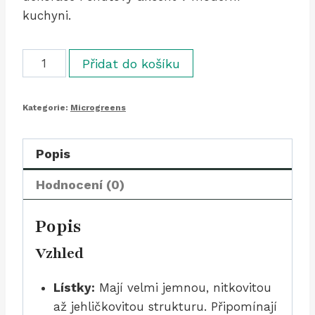
kuchyni.
Fenykl
Přidat do košíku
zelený
Delux
Kategorie:
Microgreens
(10
g)
množství
Popis
Hodnocení (0)
Popis
Vzhled
Lístky:
Mají velmi jemnou, nitkovitou
až jehličkovitou strukturu. Připomínají