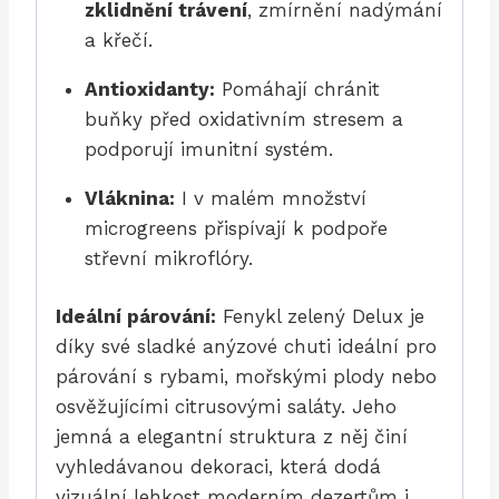
zklidnění trávení
, zmírnění nadýmání
a křečí.
Antioxidanty:
Pomáhají chránit
buňky před oxidativním stresem a
podporují imunitní systém.
Vláknina:
I v malém množství
microgreens přispívají k podpoře
střevní mikroflóry.
Ideální párování:
Fenykl zelený Delux je
díky své sladké anýzové chuti ideální pro
párování s rybami, mořskými plody nebo
osvěžujícími citrusovými saláty. Jeho
jemná a elegantní struktura z něj činí
vyhledávanou dekoraci, která dodá
vizuální lehkost moderním dezertům i