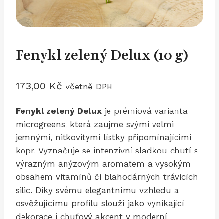
Fenykl zelený Delux (10 g)
173,00
Kč
včetně DPH
Fenykl zelený Delux
je prémiová varianta
microgreens, která zaujme svými velmi
jemnými, nitkovitými lístky připomínajícími
kopr. Vyznačuje se intenzivní sladkou chutí s
výrazným anýzovým aromatem a vysokým
obsahem vitamínů či blahodárných trávicích
silic. Díky svému elegantnímu vzhledu a
osvěžujícímu profilu slouží jako vynikající
dekorace i chuťový akcent v moderní