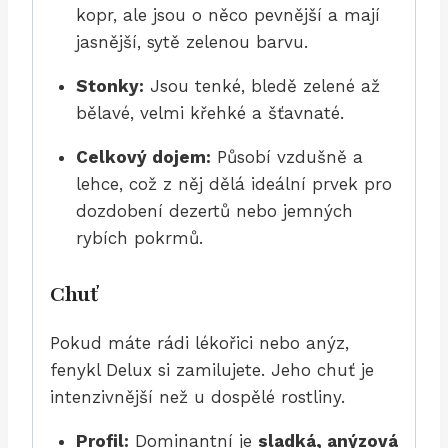
kopr, ale jsou o něco pevnější a mají
jasnější, sytě zelenou barvu.
Stonky:
Jsou tenké, bledě zelené až
bělavé, velmi křehké a šťavnaté.
Celkový dojem:
Působí vzdušně a
lehce, což z něj dělá ideální prvek pro
dozdobení dezertů nebo jemných
rybích pokrmů.
Chuť
Pokud máte rádi lékořici nebo anýz,
fenykl Delux si zamilujete. Jeho chuť je
intenzivnější než u dospělé rostliny.
Profil:
Dominantní je
sladká, anýzová