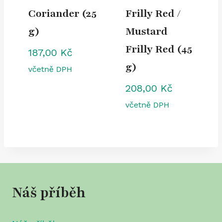
Coriander (25
Frilly Red /
g)
Mustard
Frilly Red (45
187,00
Kč
g)
včetně DPH
208,00
Kč
včetně DPH
Náš příběh