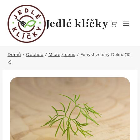
Přeskočit
na
Jedlé klíčky
obsah
Domů
/
Obchod
/
Microgreens
/
Fenykl zelený Delux (10
g)