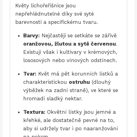
Květy lichořeřišnice jsou
nepřehlédnutelné díky své syté
barevnosti a specifickému tvaru.
Barvy:
Nejčastěji se setkáte se zářivě
oranžovou, žlutou a sytě červenou
.
Existují však i kultivary v krémových,
lososových nebo vínových odstínech.
Tvar:
Květ má pět korunních lístků a
charakteristickou
ostruhu
(dlouhý
výběžek na zadní straně), ve které se
hromadí sladký nektar.
Textura:
Okvětní lístky jsou jemné a
křehké, ale dostatečně pevné na to,
aby si udržely tvar i po naaranžování
na pokrm.