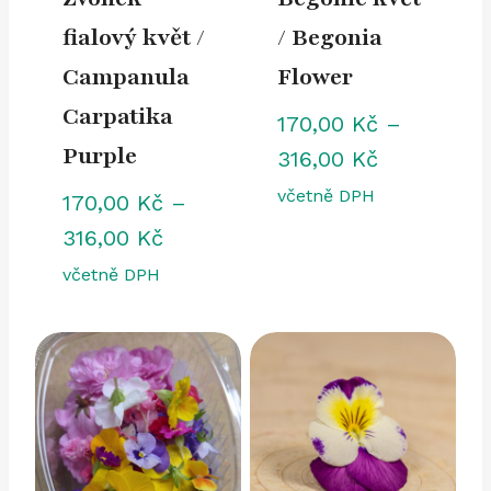
fialový květ /
/ Begonia
Campanula
Flower
Carpatika
170,00
Kč
–
Purple
Rozpětí
316,00
Kč
cen:
včetně DPH
170,00
Kč
–
170,00 Kč
Rozpětí
316,00
Kč
až
cen:
včetně DPH
316,00 Kč
170,00 Kč
až
316,00 Kč