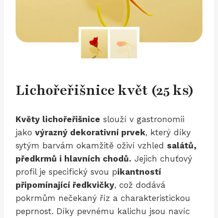
Lichořeřišnice květ (25 ks)
Květy lichořeřišnice
slouží v gastronomii
jako
výrazný dekorativní prvek
, který díky
sytým barvám okamžitě oživí vzhled
salátů,
předkrmů i hlavních chodů.
Jejich chuťový
profil je specifický svou p
ikantností
připomínající ředkvičky
, což dodává
pokrmům nečekaný říz a charakteristickou
peprnost. Díky pevnému kalichu jsou navíc