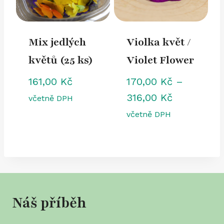
Mix jedlých
Violka květ /
květů (25 ks)
Violet Flower
161,00
Kč
170,00
Kč
–
Rozpětí
316,00
Kč
včetně DPH
cen:
včetně DPH
170,00 Kč
až
316,00 Kč
Náš příběh