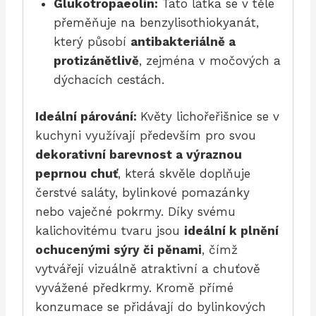
Glukotropaeolin:
Tato látka se v těle
přeměňuje na benzylisothiokyanát,
který působí
antibakteriálně a
protizánětlivě
, zejména v močových a
dýchacích cestách.
Ideální párování:
Květy lichořeřišnice se v
kuchyni využívají především pro svou
dekorativní barevnost a výraznou
peprnou chuť
, která skvěle doplňuje
čerstvé saláty, bylinkové pomazánky
nebo vaječné pokrmy. Díky svému
kalichovitému tvaru jsou
ideální k plnění
ochucenými sýry či pěnami
, čímž
vytvářejí vizuálně atraktivní a chuťově
vyvážené předkrmy. Kromě přímé
konzumace se přidávají do bylinkových