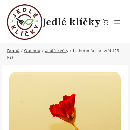
Přeskočit
na
Jedlé klíčky
obsah
Domů
/
Obchod
/
Jedlé květy
/
Lichořeřišnice květ (25
ks)