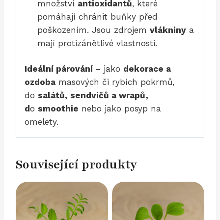
množství
antioxidantů
, které
pomáhají chránit buňky před
poškozením. Jsou zdrojem
vlákniny
a
mají protizánětlivé vlastnosti.
Ideální párování
– jako
dekorace a
ozdoba
masových či rybích pokrmů,
do
salátů, sendvičů a wrapů,
d
o
smoothie
nebo jako posyp na
omelety.
Související produkty