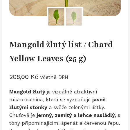
Mangold žlutý list / Chard
Yellow Leaves (25 g)
208,00
Kč
včetně DPH
Mangold žlutý
je vizuálně atraktivní
mikrozelenina, která se vyznačuje
jasně
žlutými stonky
a svěže zelenými lístky.
Chuťově je
jemný, zemitý a lehce nasládlý
, s
tóny připomínajícími špenát a červenou řepu.