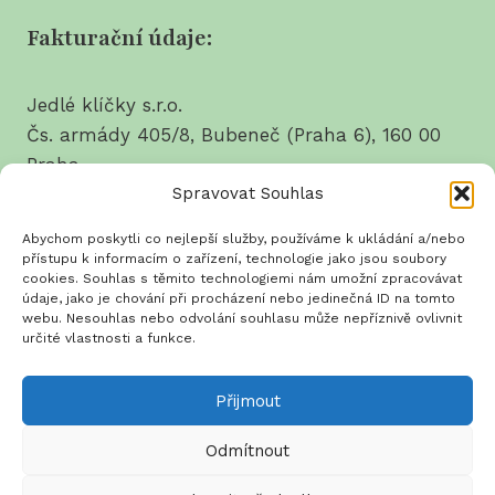
Fakturační údaje:
Jedlé klíčky s.r.o.
Čs. armády 405/8, Bubeneč (Praha 6), 160 00
Praha
Spravovat Souhlas
tel.: 737 628 214
Abychom poskytli co nejlepší služby, používáme k ukládání a/nebo
IČO: 03639550
přístupu k informacím o zařízení, technologie jako jsou soubory
cookies. Souhlas s těmito technologiemi nám umožní zpracovávat
DIČ: CZ03639550
údaje, jako je chování při procházení nebo jedinečná ID na tomto
webu. Nesouhlas nebo odvolání souhlasu může nepříznivě ovlivnit
určité vlastnosti a funkce.
Přijmout
Obchodní podmínky
Zásady ochrany osobních
údajů
Zásady cookies
Odmítnout