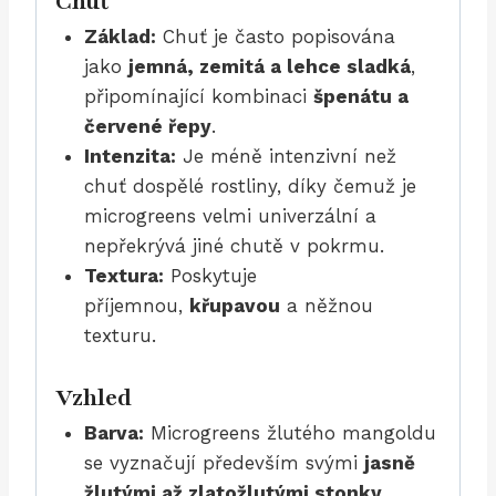
Chuť
Základ:
Chuť je často popisována
jako
jemná, zemitá a lehce sladká
,
připomínající kombinaci
špenátu a
červené řepy
.
Intenzita:
Je méně intenzivní než
chuť dospělé rostliny, díky čemuž je
microgreens velmi univerzální a
nepřekrývá jiné chutě v pokrmu.
Textura:
Poskytuje
příjemnou,
křupavou
a něžnou
texturu.
Vzhled
Barva:
Microgreens žlutého mangoldu
se vyznačují především svými
jasně
žlutými až zlatožlutými stonky
.