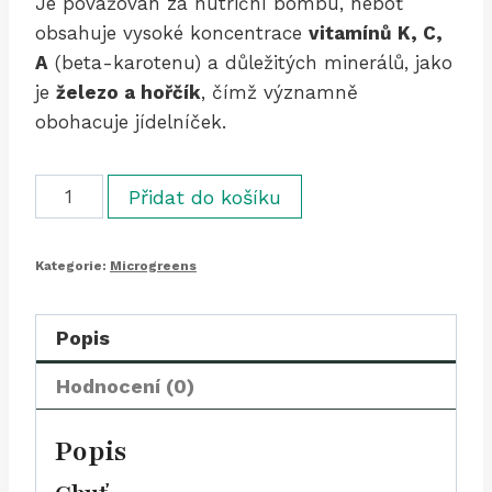
Je považován za nutriční bombu, neboť
obsahuje vysoké koncentrace
vitamínů K, C,
A
(beta-karotenu) a důležitých minerálů, jako
je
železo a hořčík
, čímž významně
obohacuje jídelníček.
Mangold
Přidat do košíku
žlutý
list
Kategorie:
Microgreens
/
Chard
Yellow
Popis
Leaves
Hodnocení (0)
(25
g)
Popis
množství