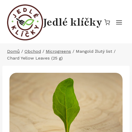
Přeskočit
na
Jedlé klíčky
obsah
Domů
/
Obchod
/
Microgreens
/
Mangold žlutý list /
Chard Yellow Leaves (25 g)