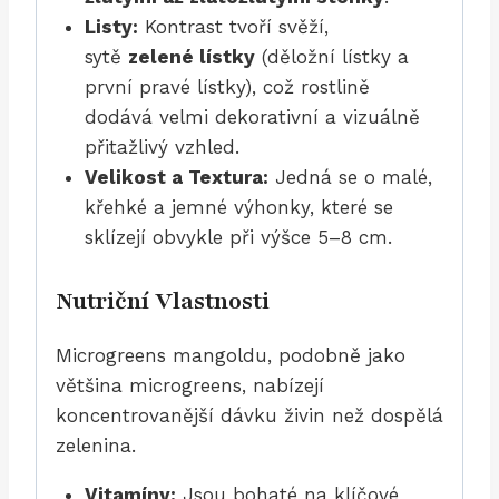
Listy:
Kontrast tvoří svěží,
sytě
zelené lístky
(děložní lístky a
první pravé lístky), což rostlině
dodává velmi dekorativní a vizuálně
přitažlivý vzhled.
Velikost a Textura:
Jedná se o malé,
křehké a jemné výhonky, které se
sklízejí obvykle při výšce 5–8 cm.
Nutriční Vlastnosti
Microgreens mangoldu, podobně jako
většina microgreens, nabízejí
koncentrovanější dávku živin než dospělá
zelenina.
Vitamíny:
Jsou bohaté na klíčové