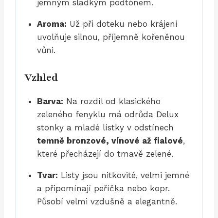
jemným sladkým podtónem.
Aroma:
Už při doteku nebo krájení
uvolňuje silnou, příjemně kořeněnou
vůni.
Vzhled
Barva:
Na rozdíl od klasického
zeleného fenyklu má odrůda Delux
stonky a mladé lístky v odstínech
temně bronzové, vínové až fialové
,
které přecházejí do tmavě zelené.
Tvar:
Listy jsou nitkovité, velmi jemné
a připomínají peříčka nebo kopr.
Působí velmi vzdušně a elegantně.