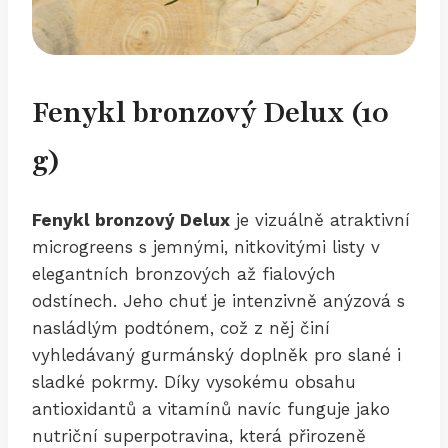
Fenykl bronzový Delux (10
g)
Fenykl bronzový Delux
je vizuálně atraktivní
microgreens s jemnými, nitkovitými listy v
elegantních bronzových až fialových
odstínech. Jeho chuť je intenzivně anýzová s
nasládlým podtónem, což z něj činí
vyhledávaný gurmánský doplněk pro slané i
sladké pokrmy. Díky vysokému obsahu
antioxidantů a vitamínů navíc funguje jako
nutriční superpotravina, která přirozeně