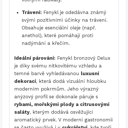
Trávení:
Fenykl je odedávna známý
svými pozitivními účinky na trávení.
Obsahuje esenciální oleje (např.
anethol), které pomáhají proti
nadýmání a křečím.
Ideální párování:
Fenykl bronzový Delux
je díky svému nitkovitému vzhledu a
temné barvě vyhledávanou
luxusní
dekorací
, která dodá vizuální hloubku
moderním pokrmům. Jeho výrazný
anýzový profil se dokonale páruje s
rybami, mořskými plody a citrusovými
saláty
, kterým dodává osvěžující
aromatický prvek. V moderní gastronomii
se často využívá i v
cukrářství
, kde tvoří