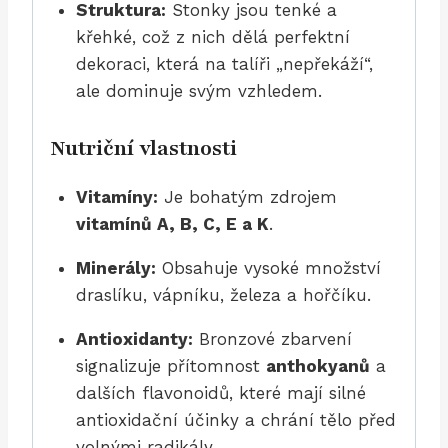
Struktura:
Stonky jsou tenké a
křehké, což z nich dělá perfektní
dekoraci, která na talíři „nepřekáží“,
ale dominuje svým vzhledem.
Nutriční vlastnosti
Vitamíny:
Je bohatým zdrojem
vitamínů A, B, C, E a K
.
Minerály:
Obsahuje vysoké množství
draslíku, vápníku, železa a hořčíku.
Antioxidanty:
Bronzové zbarvení
signalizuje přítomnost
anthokyanů
a
dalších flavonoidů, které mají silné
antioxidační účinky a chrání tělo před
volnými radikály.