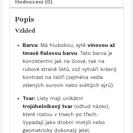
Hodnocení (0)
(25
ks)
Popis
množství
Vzhled
Barva:
Má hlubokou, sytě
vínovou až
tmavě fialovou barvu
. Tato barva je
konzistentní jak na lícové, tak na
rubové straně listů, což vytváří krásný
kontrast na talíři (zejména vedle
zelených surovin nebo světlých sýrů).
Tvar:
Listy mají unikátní
trojúhelníkový tvar
(odtud název),
které rostou v trsech po třech.
Vypadají jako drobní motýli nebo
geometricky dokonalý jetel.