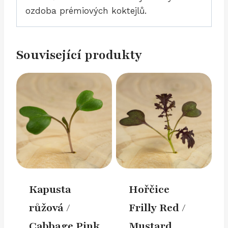
ozdoba prémiových koktejlů.
Související produkty
Kapusta
Hořčice
růžová /
Frilly Red /
Cabbage Pink
Mustard