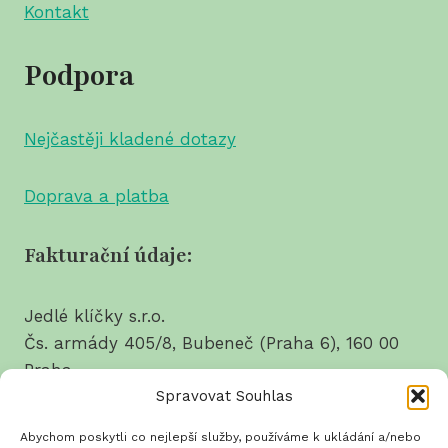
Kontakt
Podpora
Nejčastěji kladené dotazy
Doprava a platba
Fakturační údaje:
Jedlé klíčky s.r.o.
Čs. armády 405/8, Bubeneč (Praha 6), 160 00
Praha
Spravovat Souhlas
tel.: 737 628 214
Abychom poskytli co nejlepší služby, používáme k ukládání a/nebo