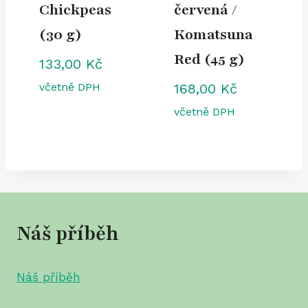
Chickpeas
červená /
(30 g)
Komatsuna
Red (45 g)
133,00
Kč
včetně DPH
168,00
Kč
včetně DPH
Náš příběh
Náš příběh