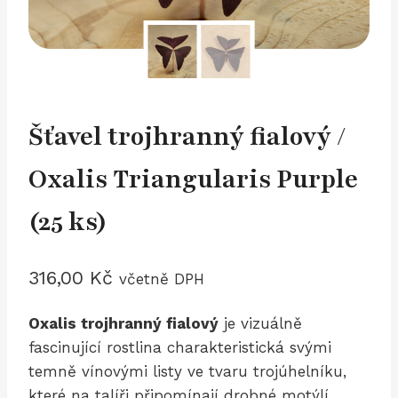
Šťavel trojhranný fialový /
Oxalis Triangularis Purple
(25 ks)
316,00
Kč
včetně DPH
Oxalis trojhranný fialový
je vizuálně
fascinující rostlina charakteristická svými
temně vínovými listy ve tvaru trojúhelníku,
které na talíři připomínají drobné motýlí