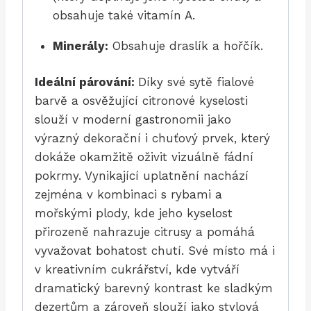
obsahuje také vitamín A.
Minerály:
Obsahuje draslík a hořčík.
Ideální párování:
Díky své sytě fialové
barvě a osvěžující citronové kyselosti
slouží v moderní gastronomii jako
výrazný dekorační i chuťový prvek, který
dokáže okamžitě oživit vizuálně fádní
pokrmy. Vynikající uplatnění nachází
zejména v kombinaci s rybami a
mořskými plody, kde jeho kyselost
přirozeně nahrazuje citrusy a pomáhá
vyvažovat bohatost chutí. Své místo má i
v kreativním cukrářství, kde vytváří
dramatický barevný kontrast ke sladkým
dezertům a zároveň slouží jako stylová