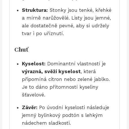
Struktura:
Stonky jsou tenké, křehké
a mírně narůžovělé. Listy jsou jemné,
ale dostatečně pevné, aby si udržely
tvar i po uříznutí.
Chuť
Kyselost:
Dominantní vlastností je
výrazná, svěží kyselost
, která
připomíná citron nebo zelené jablko.
Je to dáno přítomností kyseliny
šťavelové.
Závěr:
Po úvodní kyselosti následuje
jemný bylinkový podtón s lehkým
nádechem sladkosti.