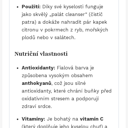
Použití:
Díky své kyselosti funguje
jako skvělý „palát cleanser“ (čistič
patra) a dokáže nahradit pár kapek
citronu v pokrmech z ryb, mořských
plodů nebo v salátech.
Nutriční vlastnosti
Antioxidanty:
Fialová barva je
způsobena vysokým obsahem
anthokyanů
, což jsou silné
antioxidanty, které chrání buňky před
oxidativním stresem a podporují
zdraví srdce.
Vitamíny:
Je bohatý na
vitamín C
(který doplňuje jeho kyselou chuť) a