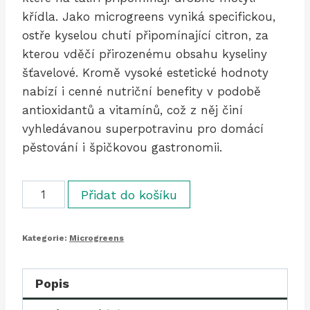
křídla. Jako microgreens vyniká specifickou,
ostře kyselou chutí připomínající citron, za
kterou vděčí přirozenému obsahu kyseliny
šťavelové. Kromě vysoké estetické hodnoty
nabízí i cenné nutriční benefity v podobě
antioxidantů a vitamínů, což z něj činí
vyhledávanou superpotravinu pro domácí
pěstování i špičkovou gastronomii.
Šťavel
Přidat do košíku
trojhranný
fialový
Kategorie:
Microgreens
/
Oxalis
Triangularis
Popis
Purple