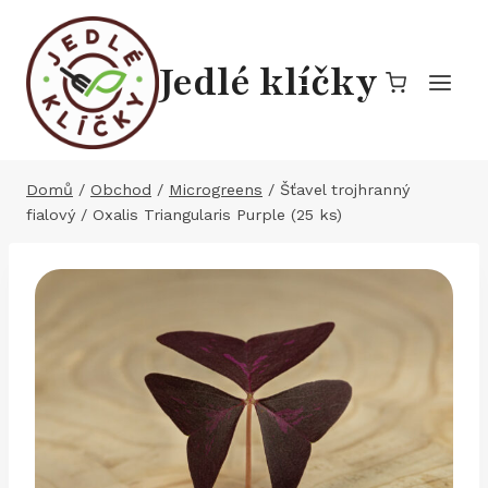
Přeskočit
na
Jedlé klíčky
obsah
Domů
/
Obchod
/
Microgreens
/
Šťavel trojhranný
fialový / Oxalis Triangularis Purple (25 ks)