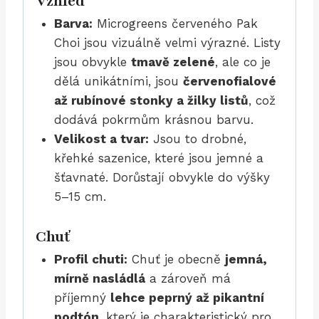
Vzhled
Barva:
Microgreens červeného Pak
Choi jsou vizuálně velmi výrazné. Listy
jsou obvykle
tmavě zelené
, ale co je
dělá unikátními, jsou
červenofialové
až rubínové stonky a žilky listů
, což
dodává pokrmům krásnou barvu.
Velikost a tvar:
Jsou to drobné,
křehké sazenice, které jsou jemné a
šťavnaté. Dorůstají obvykle do výšky
5–15 cm.
Chuť
Profil chuti:
Chuť je obecně
jemná,
mírně nasládlá
a zároveň má
příjemný
lehce peprný až pikantní
podtón
, který je charakteristický pro