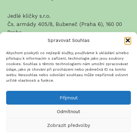
Jedlé klíčky s.r.o.
Čs. armády 405/8, Bubeneč (Praha 6), 160 00
Praha
Spravovat Souhlas
tel.: 737 628 214
Abychom poskytli co nejlepší služby, používáme k ukládání a/nebo
IČO: 03639550
přístupu k informacím o zařízení, technologie jako jsou soubory
cookies. Souhlas s těmito technologiemi nám umožní zpracovávat
DIČ: CZ03639550
údaje, jako je chování při procházení nebo jedinečná ID na tomto
webu. Nesouhlas nebo odvolání souhlasu může nepříznivě ovlivnit
určité vlastnosti a funkce.
Přijmout
Obchodní podmínky
Zásady ochrany osobních
údajů
Zásady cookies
Odmítnout
Zobrazit předvolby
© 2026 Jedlé klíčky