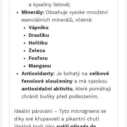
a kyseliny listové).
Minerály:
Obsahuje vysoké množství
esenciálních minerálů, včetně:
Vápníku
Draslíku
Hořčíku
Železa
Fosforu
Manganu
Antioxidanty:
Je bohatý na
celkové
fenolové sloučeniny
a má vysokou
antioxidační aktivitu
, které pomáhají
chránit buňky před poškozením.
Ideální párování – Tyto microgreens se
díky své křupavosti a pikantní chuti
ideálně hodí jako
svěží přísada do