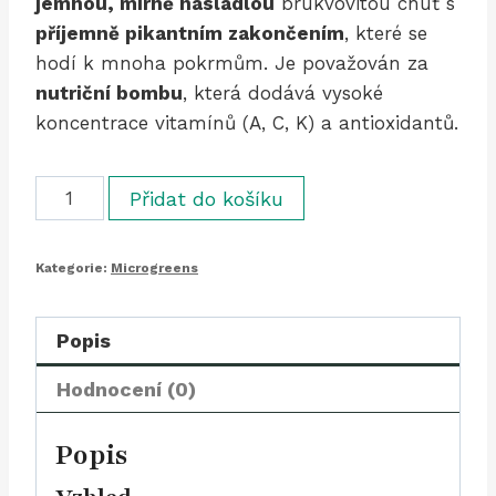
jemnou, mírně nasládlou
brukvovitou chuť s
příjemně pikantním zakončením
, které se
hodí k mnoha pokrmům. Je považován za
nutriční bombu
, která dodává vysoké
koncentrace vitamínů (A, C, K) a antioxidantů.
Pak
Přidat do košíku
Choi
červený
Kategorie:
Microgreens
/
Pak
Choi
Popis
Red
Hodnocení (0)
(45
g)
Popis
množství