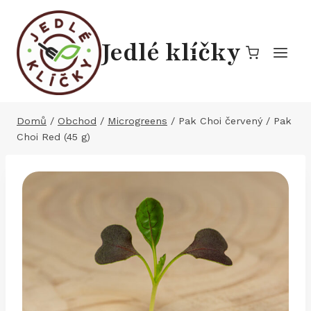
Přeskočit
na
Jedlé klíčky
obsah
Domů
/
Obchod
/
Microgreens
/
Pak Choi červený / Pak
Choi Red (45 g)